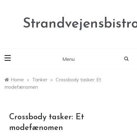
Skip
to
content
Strandvejensbistr
Menu
Home
»
Tanker
»
Crossbody tasker: Et
modefænomen
Crossbody tasker: Et
modefænomen