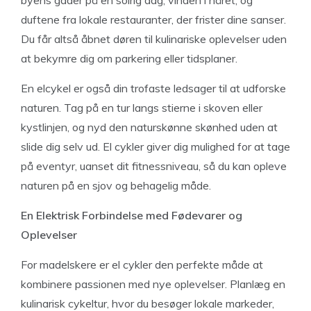
byens gader på en solrig dag, vinden i håret, og
duftene fra lokale restauranter, der frister dine sanser.
Du får altså åbnet døren til kulinariske oplevelser uden
at bekymre dig om parkering eller tidsplaner.
En elcykel er også din trofaste ledsager til at udforske
naturen. Tag på en tur langs stierne i skoven eller
kystlinjen, og nyd den naturskønne skønhed uden at
slide dig selv ud. El cykler giver dig mulighed for at tage
på eventyr, uanset dit fitnessniveau, så du kan opleve
naturen på en sjov og behagelig måde.
En Elektrisk Forbindelse med Fødevarer og
Oplevelser
For madelskere er el cykler den perfekte måde at
kombinere passionen med nye oplevelser. Planlæg en
kulinarisk cykeltur, hvor du besøger lokale markeder,