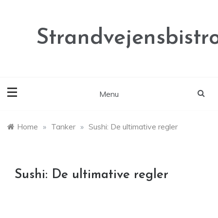
Skip
to
content
Strandvejensbistr
Menu
Home
»
Tanker
»
Sushi: De ultimative regler
Sushi: De ultimative regler