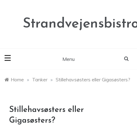
Skip
to
content
Strandvejensbistr
Menu
Home
»
Tanker
»
Stillehavsøsters eller Gigasøsters?
Stillehavsøsters eller
Gigasøsters?