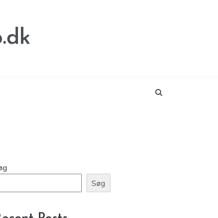
o.dk
øg
Søg