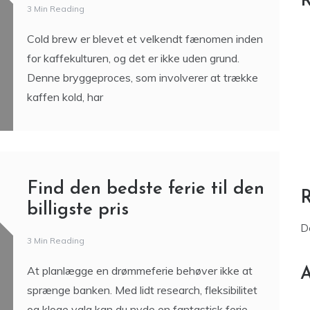
R
3 Min Reading
Cold brew er blevet et velkendt fænomen inden
for kaffekulturen, og det er ikke uden grund.
Denne bryggeproces, som involverer at trække
kaffen kold, har
Find den bedste ferie til den
billigste pris
D
3 Min Reading
At planlægge en drømmeferie behøver ikke at
A
sprænge banken. Med lidt research, fleksibilitet
og kloge valg kan du nyde en fantastisk ferie