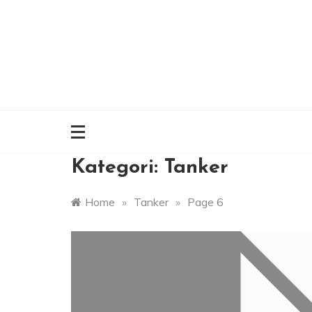
Skip
to
content
Kategori:
Tanker
Home
»
Tanker
»
Page 6