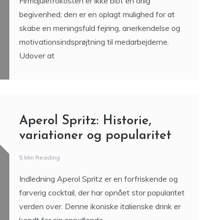
Firmajulefrokosten er ikke blot en årlig
begivenhed; den er en oplagt mulighed for at
skabe en meningsfuld fejring, anerkendelse og
motivationsindsprøjtning til medarbejderne.
Udover at
Aperol Spritz: Historie,
variationer og popularitet
5 Min Reading
Indledning Aperol Spritz er en forfriskende og
farverig cocktail, der har opnået stor popularitet
verden over. Denne ikoniske italienske drink er