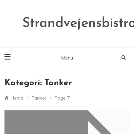
Skip
to
content
Strandvejensbistr
Menu
Kategori:
Tanker
Home
»
Tanker
»
Page 7