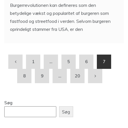
Burgerrevolutionen kan defineres som den
betydelige vækst og popularitet af burgeren som
fastfood og streetfood i verden. Selvom burgeren
oprindeligt stammer fra USA, er den
1
…
5
6
7
8
9
…
20
Søg
Søg