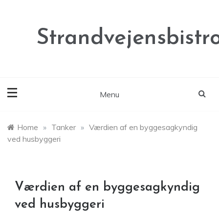
Skip
to
content
Strandvejensbistr
Menu
Home
»
Tanker
»
Værdien af en byggesagkyndig
ved husbyggeri
Værdien af en byggesagkyndig
ved husbyggeri