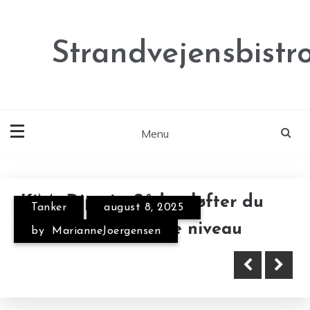
Skip
to
content
Strandvejensbistr
Menu
Annonce
Annonce
KiMs Dipmix: Sådan løfter du
Tanker
august 8, 2025
dine chips til næste niveau
by
MarianneJoergensen