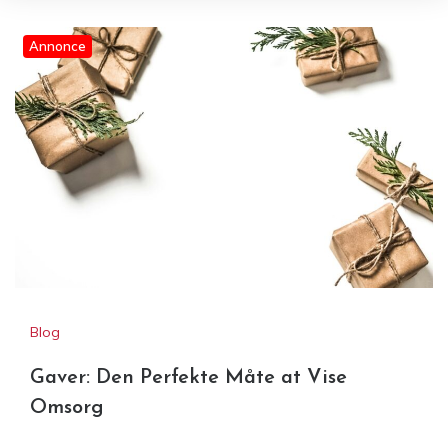
Annonce
Gaver: Den Perfekte Måte at
Brunch Odder – Et hyggeligt
Vise Omsorg
udflugtsmål for brunchelskere
Blog
Gaver: Den Perfekte Måte at Vise
Omsorg